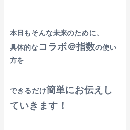
本日もそんな未来のために、
コラボ＠指数
具体的な
の使い
方を
簡単にお伝えし
できるだけ
ていきます！