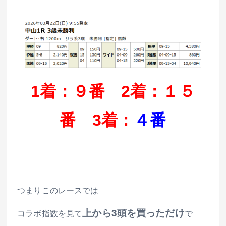
1着：９番 2着：１５
番 3着：
４番
つまりこのレースでは
上から3頭を買っただけ
コラボ指数を見て
で