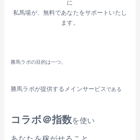
に
私馬場が、無料であなたをサポートいたし
ます。
勝馬ラボの目的は一つ。
勝馬ラボが提供するメインサービス
である
コラボ＠指数
を使い
あなたを稼がせること。