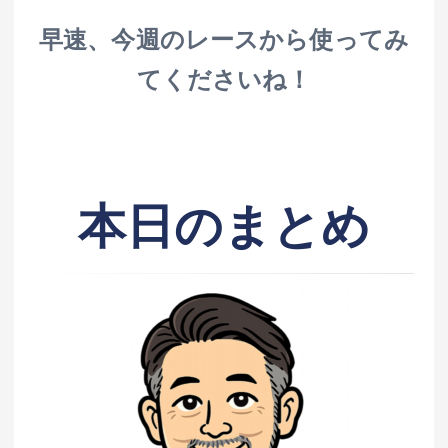
早速、今週のレースから使ってみ
てくださいね！
本日のまとめ