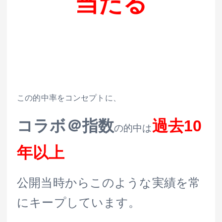
当たる
この的中率をコンセプトに、
コラボ＠指数
過去10
の的中は
年以上
公開当時からこのような実績を常
にキープしています。