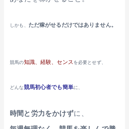
ただ稼がせるだけではありません。
しかも、
知識、経験、センス
競馬の
を必要とせず、
競馬初心者でも簡単
どんな
に、
時間と労力をかけず
に、
毎週無理なく、競馬を楽しんで勝