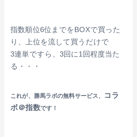
指数順位6位までをBOXで買った
り、上位を流して買うだけで
3連単ですら、3回に1回程度当た
る・・・
コラ
これが、勝馬ラボの無料サービス、
ボ＠指数
です！