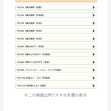
※この画面はPC/スマホ共通の表示