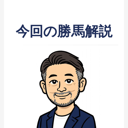
今回の勝馬解説