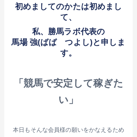
初めましてのかたは初めまし
て、
私、勝馬ラボ代表の
馬場 強(ばば つよし)と申しま
す。
「競馬で安定して稼ぎた
い」
本日もそんな会員様の願いをかなえるため