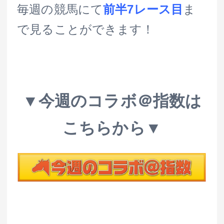
毎週の競馬にて
前半7レース目
ま
で見ることができます！
▼今週のコラボ＠指数は
こちらから▼