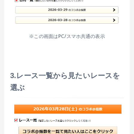
※この画面はPC/スマホ共通の表示
3.レース一覧から見たいレースを
選ぶ