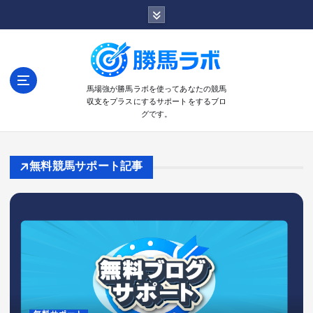
コ
ン
テ
ン
ツ
へ
馬場強が勝馬ラボを使ってあなたの競馬
収支をプラスにするサポートをするブロ
移
グです。
動
無料競馬サポート記事