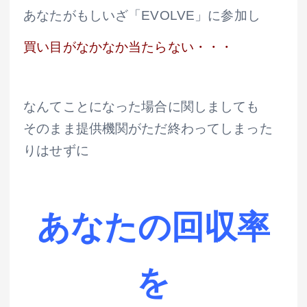
あなたがもしいざ「EVOLVE」に参加し
買い目がなかなか当たらない・・・
なんてことになった場合に関しましても
そのまま提供機関がただ終わってしまった
りはせずに
あなたの回収率
を