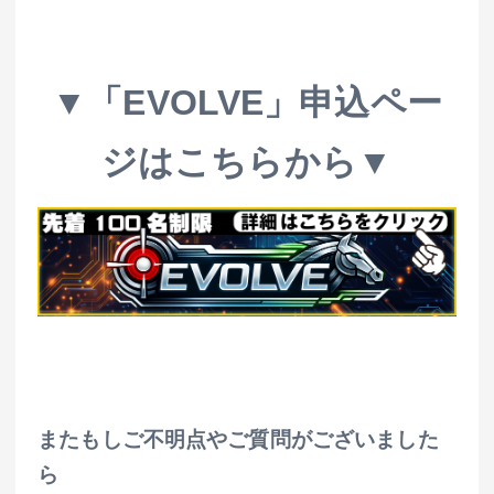
▼「EVOLVE」申込ペー
ジはこちらから▼
またもしご不明点やご質問がございました
ら