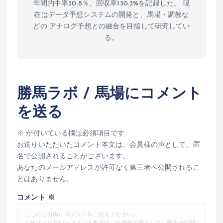
年間的中率30.8％、回収率130.3%を記録した。 現
在はデータ予想システムの開発と、馬場・調教な
どの アナログ予想との融合を目指して研究してい
る。
勝馬ラボ / 馬場にコメント
を送る
※ が付いている欄は必須項目です
お送りいただいたコメント本文は、会員様の声として、匿
名で公開されることがございます。
あなたのメールアドレスが許可なく第三者へ公開されるこ
とはありません。
コメント
※