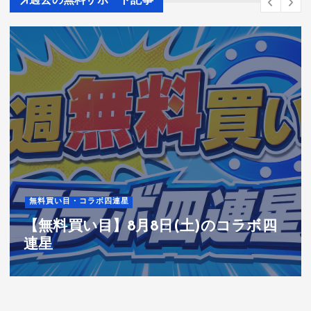
過去の無料サポート記事
無料サポート
【第42回】馬場の無料サポート