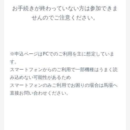
お手続きが終わっていない方は参加できま
せんのでご注意ください。
※申込ページはPCでのご利用を主に想定していま
す。
スマートフォンからのご利用で一部機種はうまく読
み込めない可能性があるため
スマートフォンのみご利用でお困りの場合は馬場へ
直接お問い合わせください。