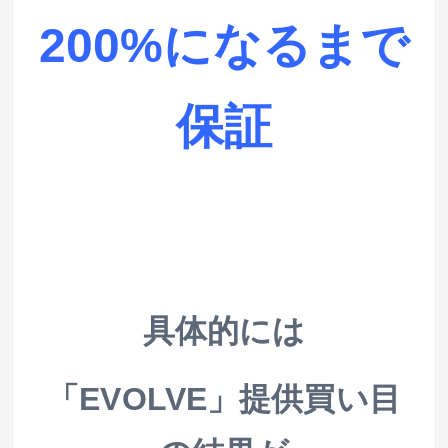
200%になるまで
保証
具体的には
「EVOLVE」提供買い目