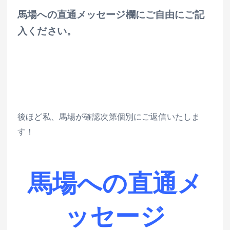
馬場への直通メッセージ欄にご自由にご記
入ください。
後ほど私、馬場が確認次第個別にご返信いたしま
す！
馬場への直通メ
ッセージ