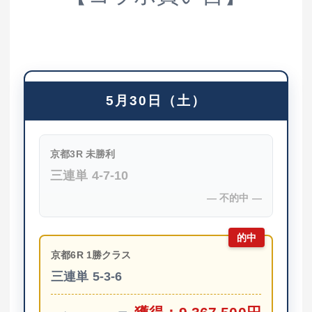
5月30日（土）
京都3R
未勝利
三連単
4-7-10
― 不的中 ―
的中
京都6R
1勝クラス
三連単
5-3-6