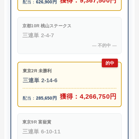
獲得：
9,367,500円
配当：
626,900円
京都10R
桃山ステークス
三連単
2-4-7
― 不的中 ―
的中
東京2R
未勝利
三連単
2-14-6
獲得：
4,266,750円
配当：
285,650円
東京9R
富嶽賞
三連単
6-10-11