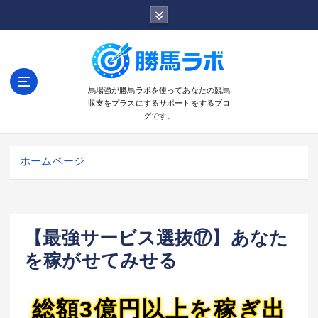
コ
ン
テ
ン
ツ
へ
馬場強が勝馬ラボを使ってあなたの競馬
収支をプラスにするサポートをするブロ
移
グです。
動
ホームページ
【最強サービス選抜⑰】あなた
を稼がせてみせる
総額3億円以上を稼ぎ出