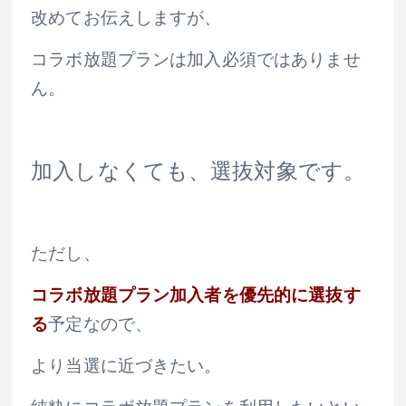
改めてお伝えしますが、
コラボ放題プランは加入必須ではありませ
ん。
加入しなくても、選抜対象です。
ただし、
コラボ放題プラン加入者を優先的に選抜す
る
予定なので、
より当選に近づきたい。