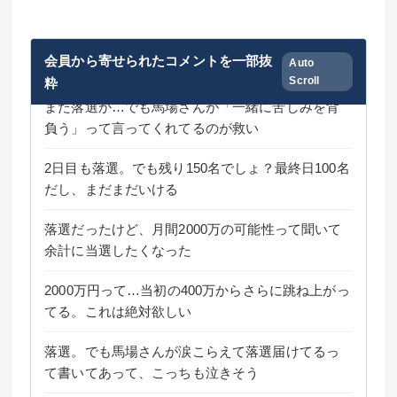
がに凹みます
また落選か…でも馬場さんが「一緒に苦しみを背
会員から寄せられたコメントを一部抜
Auto
負う」って言ってくれてるのが救い
Scroll
粋
2日目も落選。でも残り150名でしょ？最終日100名
だし、まだまだいける
落選だったけど、月間2000万の可能性って聞いて
余計に当選したくなった
2000万円って…当初の400万からさらに跳ね上がっ
てる。これは絶対欲しい
落選。でも馬場さんが涙こらえて落選届けてるっ
て書いてあって、こっちも泣きそう
1点1500円で最大2000万円って、計算したら頭おか
しくなりそう（笑）絶対当選する