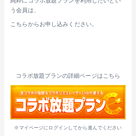
純粋にコラボ放題プランを利用したいとい
う会員は、
こちらからお申し込みください。
コラボ放題プランの詳細ページはこちら
※マイページにログインしてから進んでください