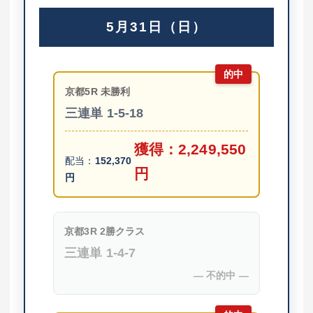
5月31日（日）
的中
京都5R
未勝利
三連単
1-5-18
獲得：
2,249,550
配当：
152,370
円
円
京都3R
2勝クラス
三連単
1-4-7
― 不的中 ―