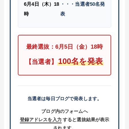
2回落ちても心は折れてない。残り3回、最終日の
6月4日（木）18
・・・当選者50名発
100名を信じてる
時
表
2000万の話を聞いて、当選したい気持ちが何倍に
もなった
2日目落選。でも馬場さんと一緒に最後まで戦いた
最終選抜：6月5日（金）18時
い。だから残ります
100名を発表
月間2000万…当たればの話だけど、その可能性に
【当選者】
賭ける価値はあると思う
落選でも、毎日コメントを見てくれてると信じて
る。だから送り続ける
当選者は毎日ブログで発表します。
コラボ買い目で土日1984万でしょ？この実力なら
2000万も夢じゃない
ブログ内のフォームへ
2日連続でダメだったけど、最終日に向けて気持ち
登録アドレスを入力
すると選抜結果が表示
を切らさない
されます。