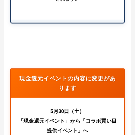
当選しました！諦めずに残ってきて本当に良かっ
た。馬場さんありがとうございます
当選しました！！2日目でやっと！諦めなくて本当
に良かった！馬場さんありがとう！！
当選の2文字が出た瞬間、声出ました。ずっと信じ
てきて良かったです
当選！！もう泣きそうです。馬場さんの思いに応
えられるよう頑張ります
現金還元イベントの内容に変更があ
ります
2日連続落選。正直キツい。でもまだ3回ある。最
終日は100名だし諦めない
5月30日（土）
落選でした。1日目も落選で、今日もダメで、さす
がに凹みます
「現金還元イベント」から「コラボ買い目
提供イベント」へ
また落選か…でも馬場さんが「一緒に苦しみを背