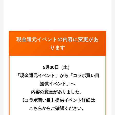
現金還元イベントの内容に変更があ
ります
5月30日（土）
「現金還元イベント」から「コラボ買い目
提供イベント」へ
内容の変更がありました。
【コラボ買い目】提供イベント詳細は
こちらからご確認ください。