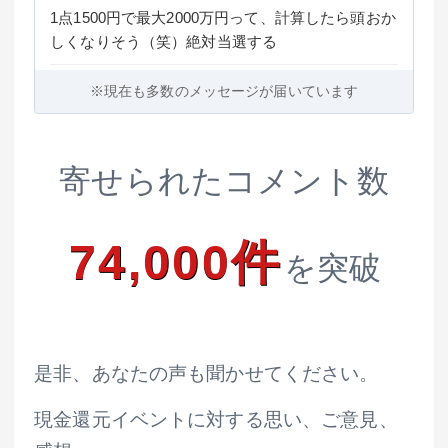
落選続きで心折れかけたけど、2000万の話見て一
気に元気出た。明日も頑張る
※現在も多数のメッセージが届いています
当選しました！馬場さんの「あなたを稼がせた
い」が本物だと分かりました
2日目落選。でもここで辞めたら今までの自分に申
寄せられたコメント数
し訳ない。最後まで残る
2000万の可能性って当たればの話だけど、コラボ
74,000件
を突破
買い目の実績見たら現実味ある
落選だけど、こんなに丁寧に向き合ってくれる
人、他にいない。だから信じる
是非、あなたの声も聞かせてください。
何度落ちても馬場さんは「諦めるな」って言って
くれる。その言葉を信じる
現金還元イベントに対する思い、ご意見、
正直2日連続はこたえる。でも残り3回、まだチャ