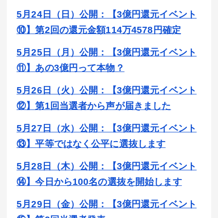
2000万円の可能性を知った今、もう後には引けな
5月24日（日）公開：【3億円還元イベント
い。最後まで戦う
⑩】第2回の還元金額114万4578円確定
当選しました！2日目で当選できて本当に嬉しい！
5月25日（月）公開：【3億円還元イベント
期待に応えられるよう頑張ります
⑪】あの3億円って本物？
落選続きで正直しんどい。でもコラボ買い目の実
5月26日（火）公開：【3億円還元イベント
績見たら期待しかない
⑫】第1回当選者から声が届きました
最大2000万って数字がエグすぎる。当たればの話
でも夢が見られるだけで嬉しい
5月27日（水）公開：【3億円還元イベント
⑬】平等ではなく公平に選抜します
2日目落選。でも離脱する人がいる分、自分のチャ
ンスは増えてるはず
5月28日（木）公開：【3億円還元イベント
落選だったけど、月間2000万の検証結果を見て信
⑭】今日から100名の選抜を開始します
頼度がさらに上がった
5月29日（金）公開：【3億円還元イベント
何度も落選してるのに、毎回丁寧にメッセージく