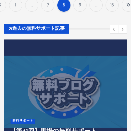
1
…
7
8
9
…
13
投
稿
過去の無料サポート記事
の
ペ
ー
ジ
送
り
無料サポート