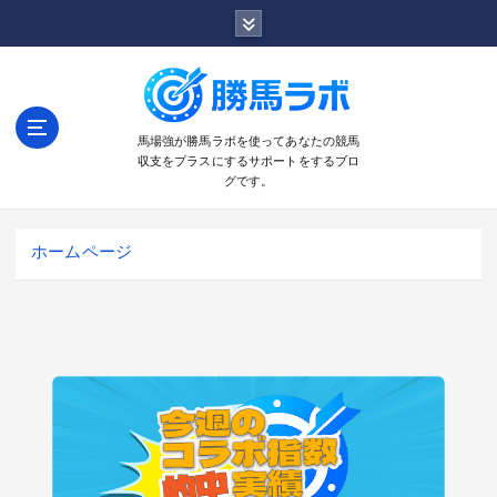
コ
ン
テ
ン
ツ
へ
馬場強が勝馬ラボを使ってあなたの競馬
収支をプラスにするサポートをするブロ
移
グです。
動
ホームページ