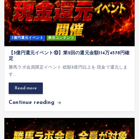
3億円還元イベント
表示コンテンツ
【3億円還元イベント⑩】第2回の還元金額114万4578円確
定
勝馬ラボ会員限定イベント 総額3億円以上を 現金で還元しま
す…
Read more
Continue reading